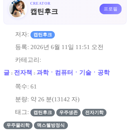
CREATOR
프로필
캡틴후크
저자:
캡틴후크
등록:
2026년 6월 11일 11:51 오전
카테고리:
글
전자책
과학ㆍ컴퓨터ㆍ기술ㆍ공학
쪽수:
61
분량: 약
26
분(
13142
자)
태그:
캡틴후크
우주생존
전자기학
우주물리학
맥스웰방정식