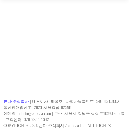
< 캡틴후크 >의 인기 콘텐츠!