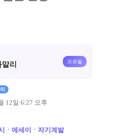
프로필
와말리
말리
월 12일 6:27 오후
시ㆍ에세이ㆍ자기계발