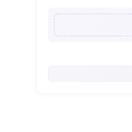
< 앨리스와말리 >의 인기 콘