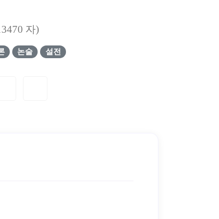
13470
자)
론
논술
설전