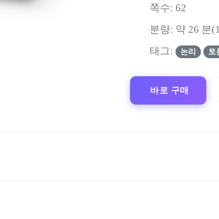
쪽수:
62
분량: 약
26
분(
태그:
논리
토
바로 구매