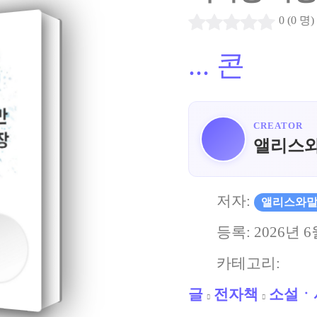
0 (0 명)
...
콘
CREATOR
앨리스
저자:
앨리스와
등록:
2026년 6
카테고리:
글
전자책
소설ㆍ