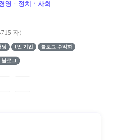
경영ㆍ정치ㆍ사회
6715
자)
랜딩
1인 기업
블로그 수익화
 블로그