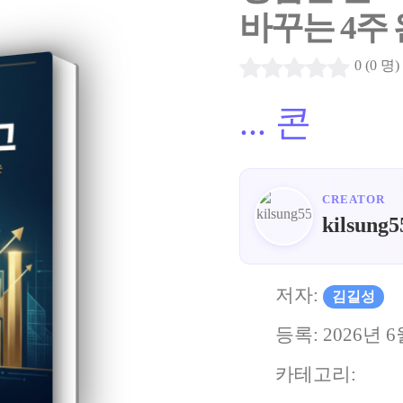
바꾸는 4주
0 (0 명)
...
콘
CREATOR
kilsung5
저자:
김길성
등록:
2026년 6
카테고리: