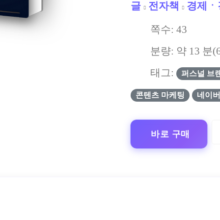
글
전자책
경제ㆍ
쪽수:
43
분량: 약
13
분(
태그:
퍼스널 브
콘텐츠 마케팅
네이버
바로 구매