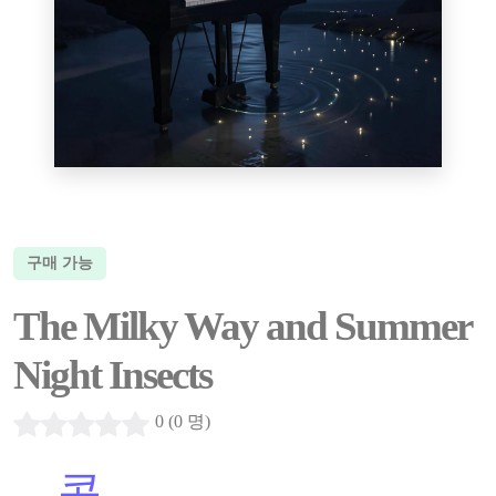
구매 가능
The Milky Way and Summer
Night Insects
0 (0 명)
...
콘