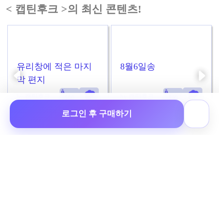
< 캡틴후크 >의 최신 콘텐츠!
유리창에 적은 마지
8월6일송
막 편지
by 캡틴후크
by 캡틴후크
로그인 후 구매하기