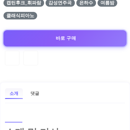
캡틴후크_휘파람
감성연주곡
은하수
여름밤
클래식피아노
바로 구매
소개
댓글