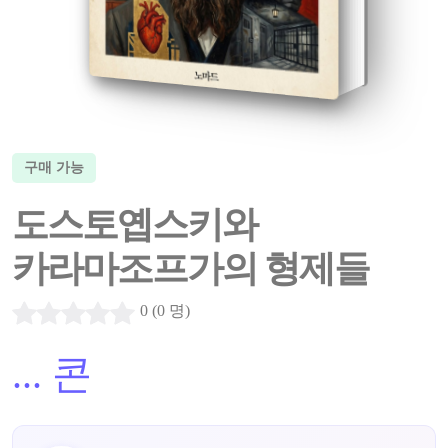
구매 가능
도스토옙스키와
카라마조프가의 형제들
0 (0 명)
...
콘