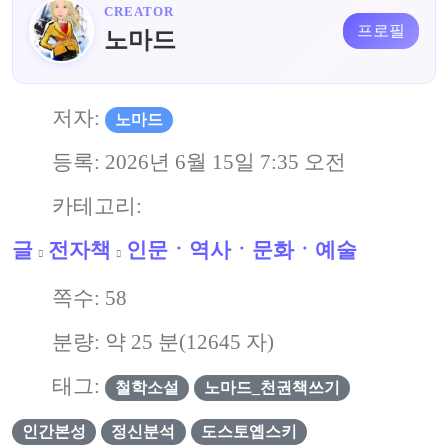
CREATOR
프로필
노마드
저자:
노마드
등록:
2026년 6월 15일 7:35 오전
카테고리:
글
전자책
인문ㆍ역사ㆍ문화ㆍ예술
쪽수:
58
분량: 약
25
분(
12645
자)
태그:
철학소설
노마드_천권책쓰기
인간본성
정신분석
도스토옙스키