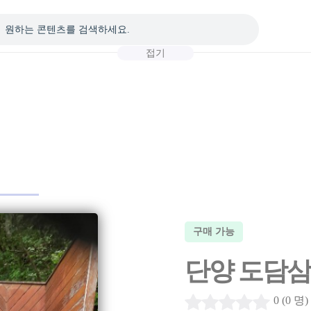
접기
구매 가능
단양 도담삼봉
0 (0 명)