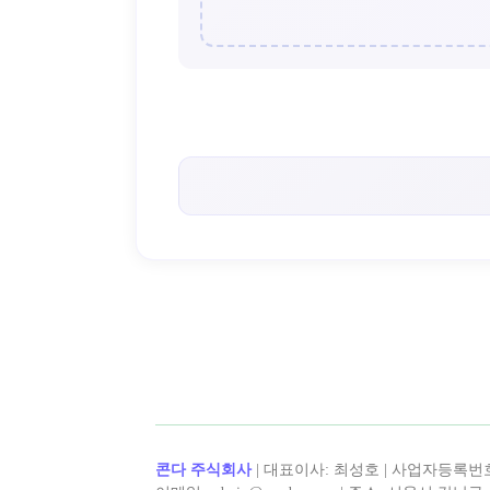
< 송란 >의 인기 콘텐츠!