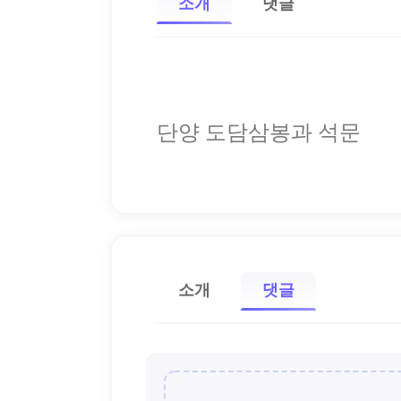
소개
댓글
단양 도담삼봉과 석문
소개
댓글