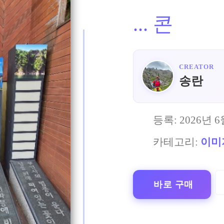
...
콘
CREATOR
송란
등록:
2026년 6
카테고리:
이미
바로 구매