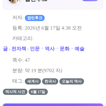
저자:
캡틴후크
등록:
2026년 6월 17일 4:38 오전
카테고리:
글
전자책
인문ㆍ역사ㆍ문화ㆍ예술
쪽수:
47
분량: 약
19
분(
9702
자)
태그:
세계사
한국사
오늘의 역사
역사적 사건
6월 17일