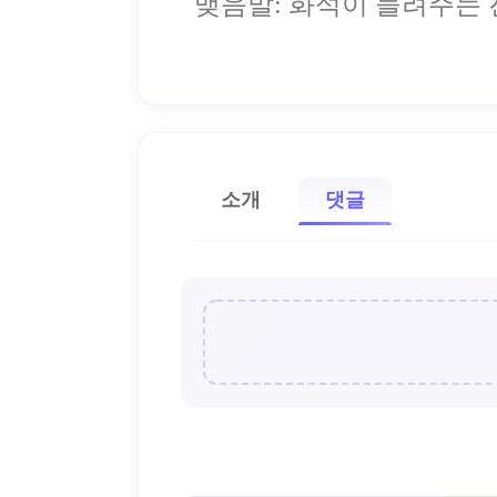
맺음말: 화석이 들려주는 
소개
댓글