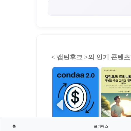
< 캡틴후크 >의 인기 콘텐츠
홈
프리패스