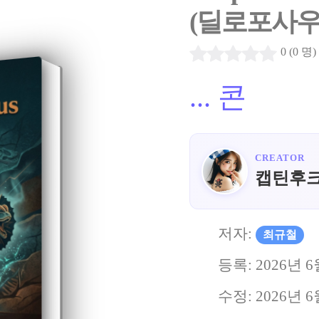
(딜로포사우
0 (0 명)
...
콘
CREATOR
캡틴후
저자:
최규철
등록:
2026년 6
수정:
2026년 6