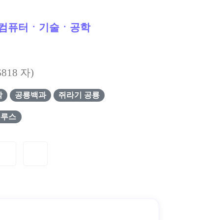
컴퓨터ㆍ기술ㆍ공학
6818
자)
학
공룡백과
쥐라기 공룡
우루스