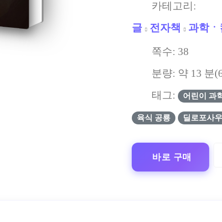
카테고리:
글
전자책
과학ㆍ
쪽수:
38
분량: 약
13
분(
태그:
어린이 과
육식 공룡
딜로포사
바로 구매