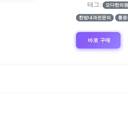
태그:
오다한의
한방내과전문의
통증
바로 구매