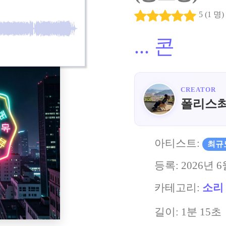
5 (1 명)
...
콘
CREATOR
폴리스
아티스트:
최규
등록:
2026년 6
카테고리:
소리
길이: 1분 15초