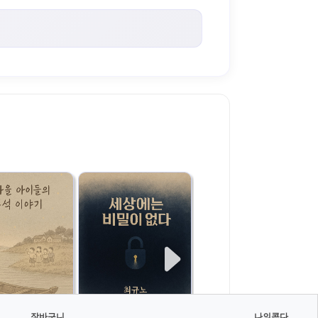
장바구니
나의콘다