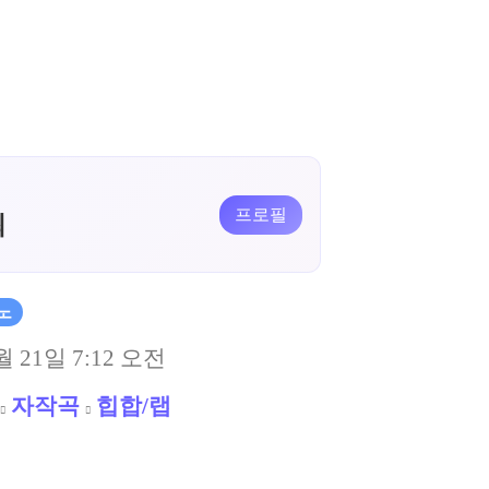
프로필
최
노
월 21일 7:12 오전
자작곡
힙합/랩