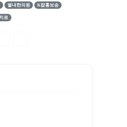
원
별내한의원
K팝홍보송
치료