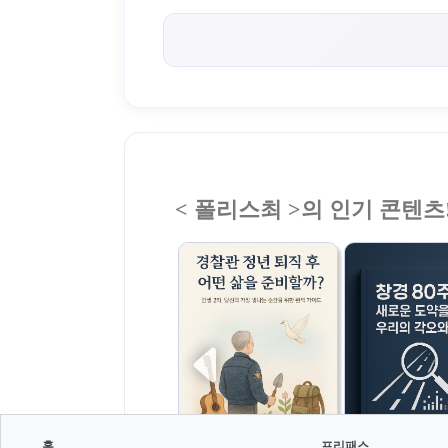
< 폴리스최 >의 인기 콘텐츠
홈
프리패스