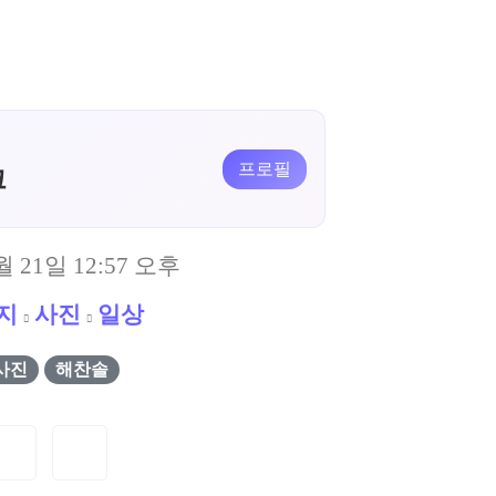
프로필
크
월 21일 12:57 오후
지
사진
일상
사진
해찬솔