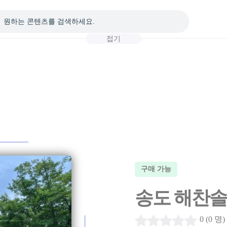
접기
구매 가능
송도 해찬솔
0 (0 명)