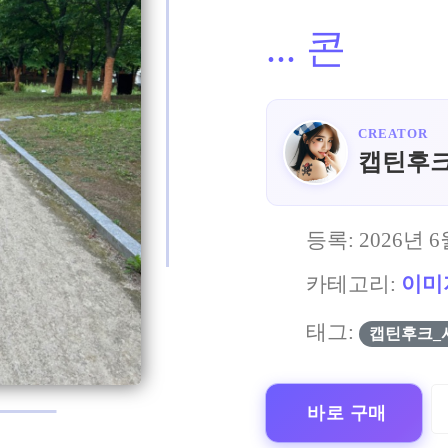
...
콘
CREATOR
캡틴후
등록:
2026년 6
카테고리:
이미
태그:
캡틴후크_
바로 구매