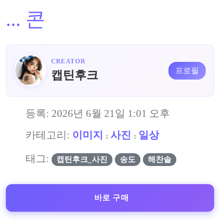
...
콘
CREATOR
프로필
캡틴후크
등록:
2026년 6월 21일 1:01 오후
카테고리:
이미지
사진
일상
태그:
캡틴후크_사진
송도
해찬솔
바로 구매