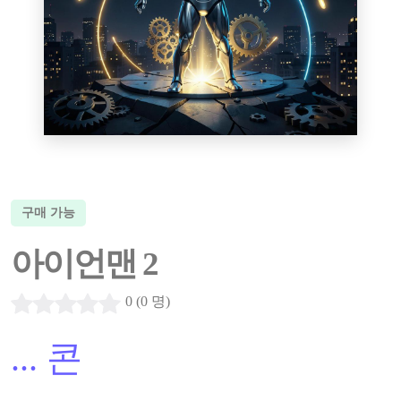
구매 가능
아이언맨 2
0 (0 명)
...
콘