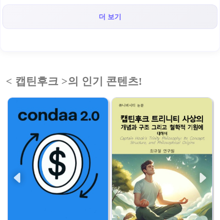
더 보기
< 캡틴후크 >의 인기 콘텐츠!