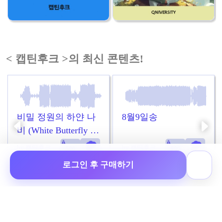
< 캡틴후크 >의 최신 콘텐츠!
비밀 정원의 하얀 나
8월9일송
비 (White Butterfly in
the Secret Garden)
by 캡틴후크
by 캡틴후크
로그인 후 구매하기