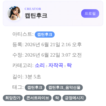
CREATOR
프로필
캡틴후크
아티스트:
캡틴후크
등록:
2026년 6월 21일 2:16 오후
수정:
2026년 6월 22일 3:07 오전
카테고리:
소리
자작곡
락
길이: 3분 5초
태그:
캡틴후크
캡틴후크_음악선물
희망찬가
콘서트라이브
락
긍정메시지