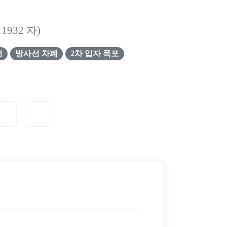
11932
자)
선
방사선 차폐
2차 입자 폭포