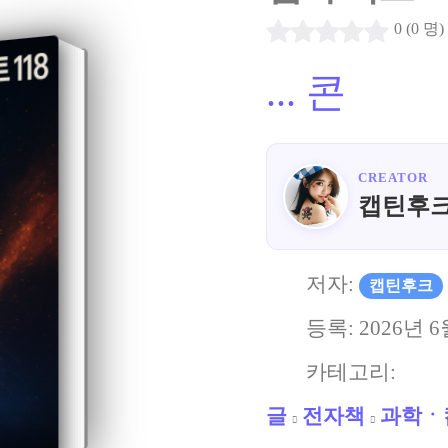
0 (0 명)
...
콘
CREATOR
캡틴후
저자:
캡틴후크
등록:
2026년 6
카테고리:
글
전자책
과학ㆍ