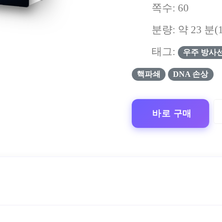
쪽수:
60
분량: 약
23
분(
태그:
우주 방사
핵파쇄
DNA 손상
바로 구매