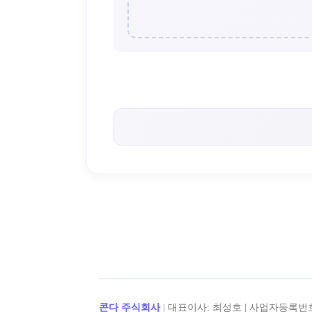
< 캡틴후크 >의 인기 콘텐츠