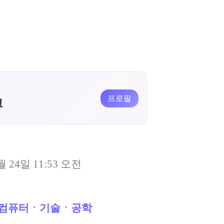
프로필
크
월 24일 11:53 오전
컴퓨터ㆍ기술ㆍ공학