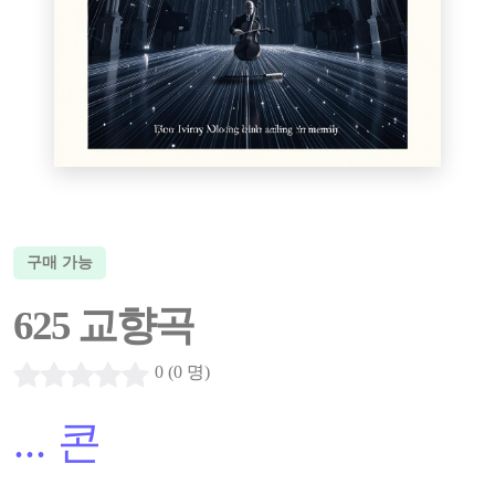
구매 가능
625 교향곡
0 (0 명)
...
콘