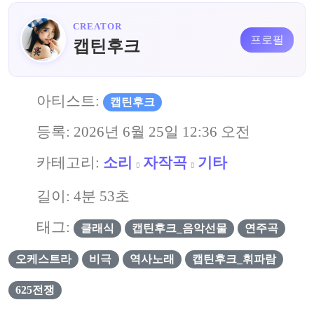
CREATOR
프로필
캡틴후크
아티스트:
캡틴후크
등록:
2026년 6월 25일 12:36 오전
카테고리:
소리
자작곡
기타
길이: 4분 53초
태그:
클래식
캡틴후크_음악선물
연주곡
오케스트라
비극
역사노래
캡틴후크_휘파람
625전쟁