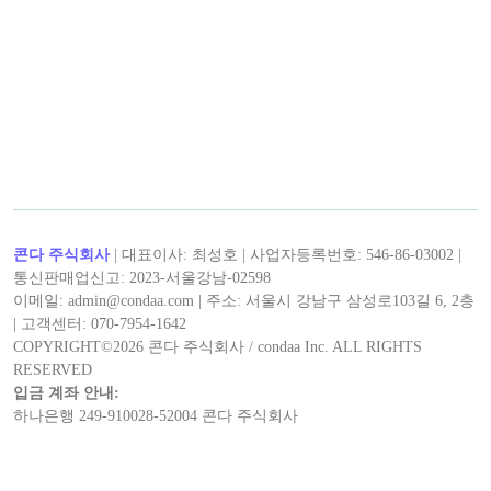
< 캡틴후크 >의 최신 콘텐츠!