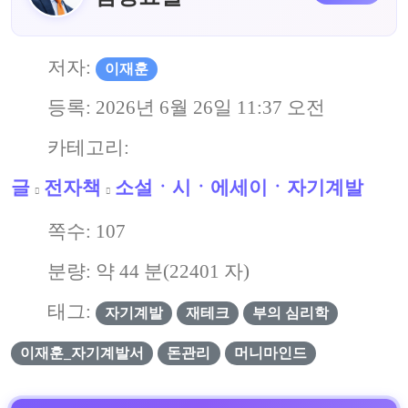
저자:
이재훈
등록:
2026년 6월 26일 11:37 오전
카테고리:
글
전자책
소설ㆍ시ㆍ에세이ㆍ자기계발
쪽수:
107
분량: 약
44
분(
22401
자)
태그:
자기계발
재테크
부의 심리학
이재훈_자기계발서
돈관리
머니마인드