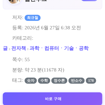
저자:
최규철
등록:
2026년 6월 27일 6:38 오전
카테고리:
글
전자책
과학ㆍ컴퓨터ㆍ기술ㆍ공학
쪽수:
55
분량: 약
23
분(
11678
자)
태그:
숫자
수학
정수론
반소수
178
바로 구매