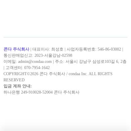
< 캡틴후크 >의 최신 콘텐츠!