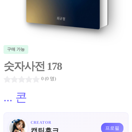
구매 가능
숫자사전 178
0 (0 명)
...
콘
CREATOR
프로필
캡틴후크