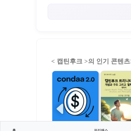
< 캡틴후크 >의 인기 콘텐츠
홈
프리패스