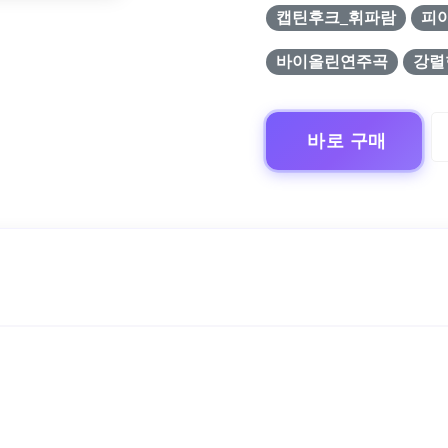
캡틴후크_휘파람
피
바이올린연주곡
강렬
바로 구매