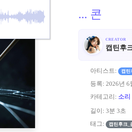
...
콘
CREATOR
캡틴후
아티스트:
캡틴
등록:
2026년 6
카테고리:
소리
길이: 3분 3초
태그:
캡틴후크_