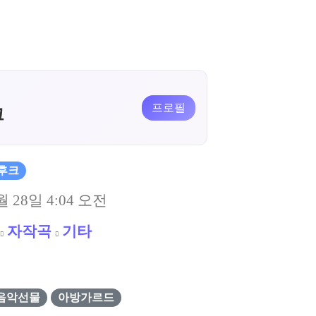
프로필
크
후크
월 28일 4:04 오전
자작곡
기타
음악선물
아방가르드