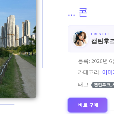
...
콘
CREATOR
캡틴후
등록:
2026년 6
카테고리:
이미
태그:
캡틴후크_
바로 구매