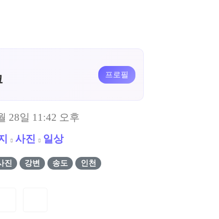
프로필
크
월 28일 11:42 오후
지
사진
일상
사진
강변
송도
인천