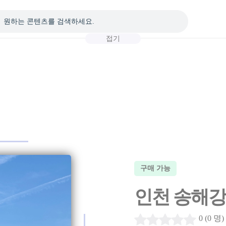
접기
구매 가능
인천 송해강 
0 (0 명)