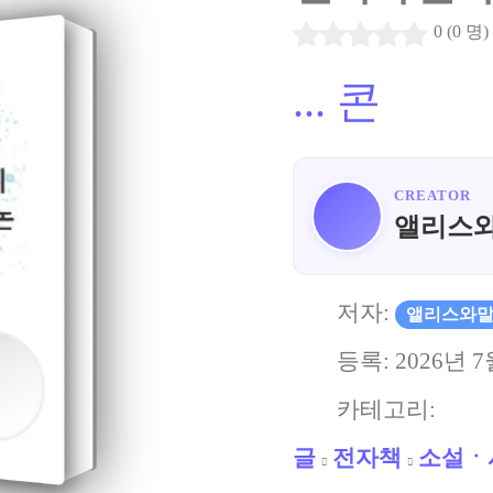
0 (0 명)
...
콘
CREATOR
앨리스
저자:
앨리스와
등록:
2026년 7
카테고리:
글
전자책
소설ㆍ