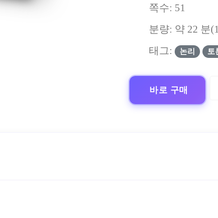
쪽수:
51
분량: 약
22
분(
태그:
논리
토
바로 구매