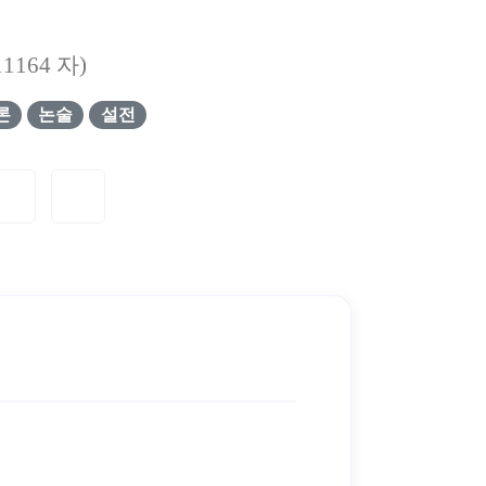
11164
자)
론
논술
설전