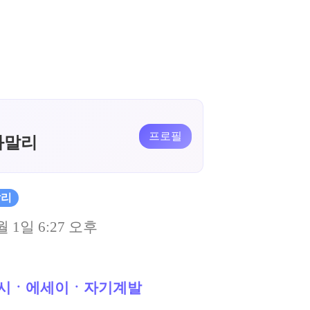
프로필
와말리
말리
월 1일 6:27 오후
시ㆍ에세이ㆍ자기계발