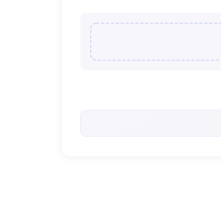
< 앨리스와말리 >의 인기 콘