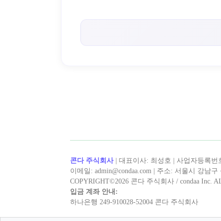
< 취미로X >의 인기 콘텐츠!