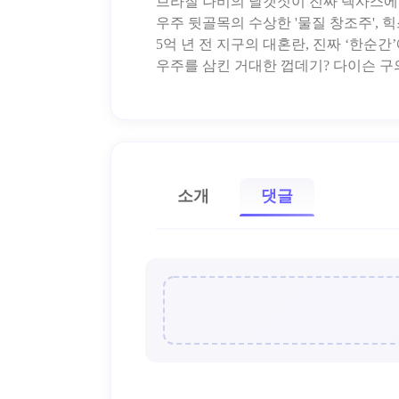
브라질 나비의 날갯짓이 진짜 텍사스에
우주 뒷골목의 수상한 '물질 창조주', 
5억 년 전 지구의 대혼란, 진짜 ‘한순간
소개
댓글