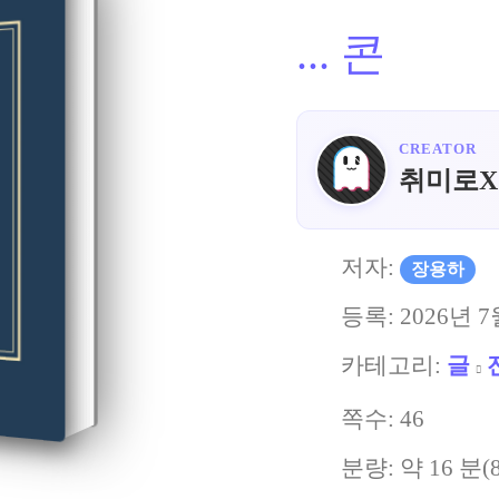
...
콘
CREATOR
취미로X
저자:
장용하
등록:
2026년 7
카테고리:
글
쪽수:
46
분량: 약
16
분(