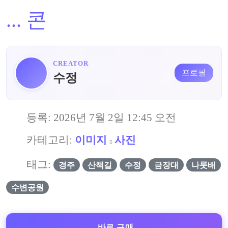
...
콘
CREATOR
프로필
수정
등록:
2026년 7월 2일 12:45 오전
카테고리:
이미지
사진
태그:
경주
산책길
수정
금장대
나룻배
수변공원
바로 구매