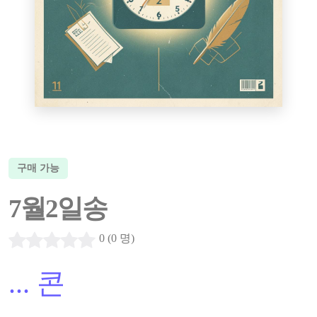
구매 가능
7월2일송
0 (0 명)
...
콘