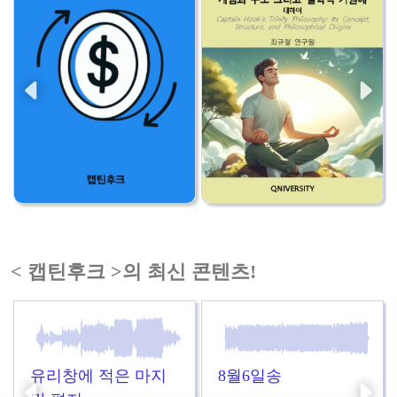
< 캡틴후크 >의 최신 콘텐츠!
유리창에 적은 마지
8월6일송