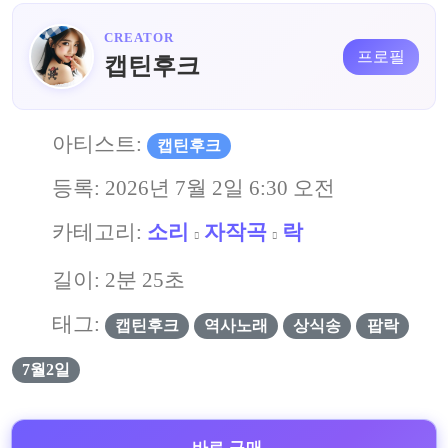
CREATOR
프로필
캡틴후크
아티스트:
캡틴후크
등록:
2026년 7월 2일 6:30 오전
카테고리:
소리
자작곡
락
길이: 2분 25초
태그:
캡틴후크
역사노래
상식송
팝락
7월2일
바로 구매