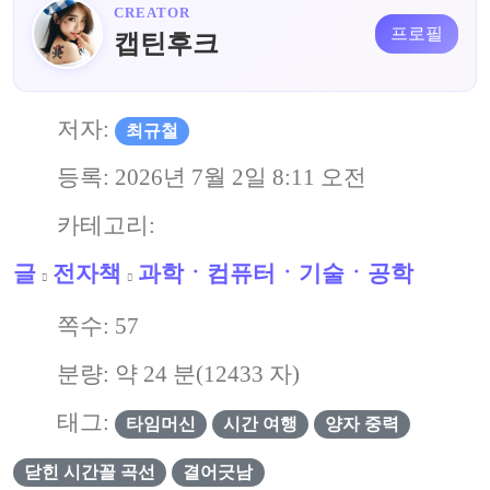
CREATOR
프로필
캡틴후크
저자:
최규철
등록:
2026년 7월 2일 8:11 오전
카테고리:
글
전자책
과학ㆍ컴퓨터ㆍ기술ㆍ공학
쪽수:
57
분량: 약
24
분(
12433
자)
태그:
타임머신
시간 여행
양자 중력
닫힌 시간꼴 곡선
결어긋남