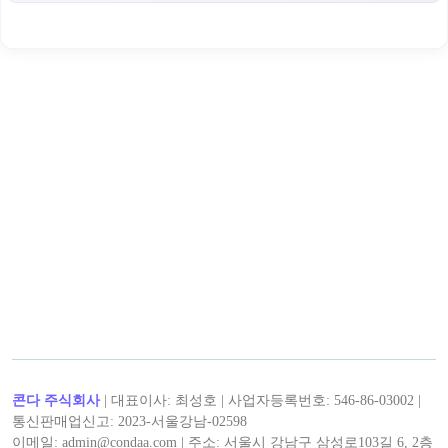
< 캡틴후크 >의 인기 콘텐츠!