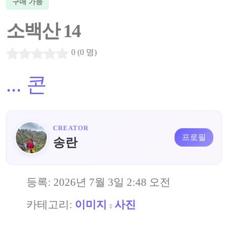
구매 가능
소백산 14
0 (0 명)
...
콘
CREATOR
프로필
송란
등록:
2026년 7월 3일 2:48 오전
카테고리:
이미지
사진