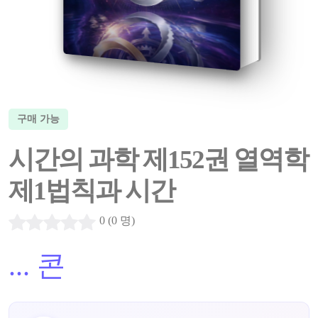
구매 가능
시간의 과학 제152권 열역학
제1법칙과 시간
0 (0 명)
...
콘