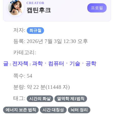
CREATOR
프로필
캡틴후크
저자:
최규철
등록:
2026년 7월 3일 12:30 오후
카테고리:
글
전자책
과학ㆍ컴퓨터ㆍ기술ㆍ공학
쪽수:
54
분량: 약
22
분(
11448
자)
태그:
시간의 화살
열역학 제1법칙
에너지 보존 법칙
시간 대칭성
뇌터 정리