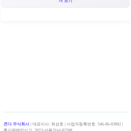
더 보기
< 캡틴후크 >의 인기 콘텐츠!