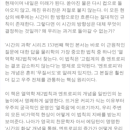
현재이며 내일은 미래가 된다. 쏟아진 물은 다시 컵으로 돌
아오지 않고, 깨진 유리잔은 저절로 붙지 않는다. 이 모든 현
상의 배후에는 시간이 한 방향으로만 흐른다는 절대적인 규
칙이 존재한다. 그렇다면 이 시간의 방향성은 대체 무엇이
결정하는 것일까? 왜 우리는 과거로 돌아갈 수 없는가?
'시간의 과학' 시리즈 153번째 책인 본서는 바로 이 근원적인
질문에 대한 답을 물리학의 가장 중요한 법칙 중 하나인 '열
역학 제2법칙'에서 찾는다. 이 법칙은 '고립계의 총 엔트로피
는 결코 감소하지 않는다'는 명제로 요약된다. '엔트로피'라
는 개념은 흔히 '무질서도'로 알려져 있지만, 그 본질은 훨씬
더 깊고 우주 전체를 관통하는 핵심 원리이다.
이 책은 열역학 제2법칙과 엔트로피의 개념을 일반인의 눈
높이에서 명쾌하게 설명한다. 뜨거운 커피가 식는 이유부터
우주의 궁극적인 운명인 '열죽음'에 이르기까지, 우리 주변
의 모든 비가역적 현상이 어떻게 이 법칙의 지배를 받는지
보여준다. 나아가 영국의 천문학자 아서 에딩턴이 명명한
'시간의 화살' 개념을 통해, 엔트로피의 증가가 어떻게 우리