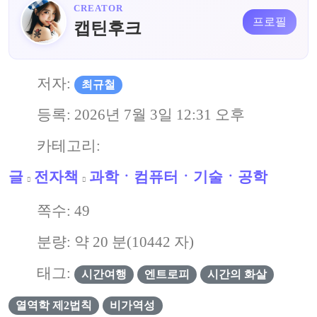
CREATOR
프로필
캡틴후크
저자:
최규철
등록:
2026년 7월 3일 12:31 오후
카테고리:
글
전자책
과학ㆍ컴퓨터ㆍ기술ㆍ공학
쪽수:
49
분량: 약
20
분(
10442
자)
태그:
시간여행
엔트로피
시간의 화살
열역학 제2법칙
비가역성