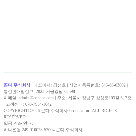
< 캡틴후크 >의 최신 콘텐츠!