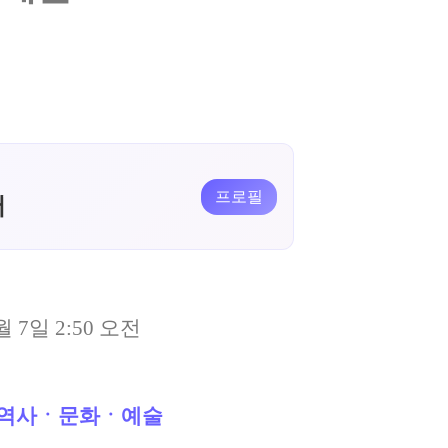
프로필
버
월 7일 2:50 오전
역사ㆍ문화ㆍ예술