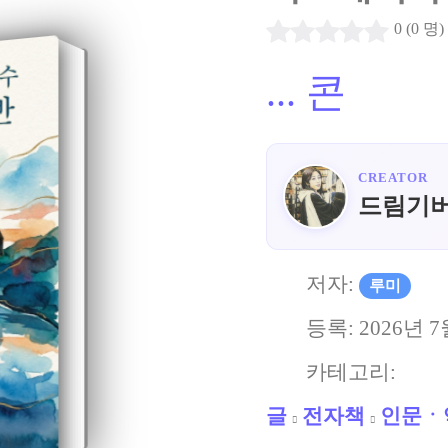
0 (0 명)
...
콘
CREATOR
드림기
저자:
루미
등록:
2026년 7
카테고리:
글
전자책
인문ㆍ