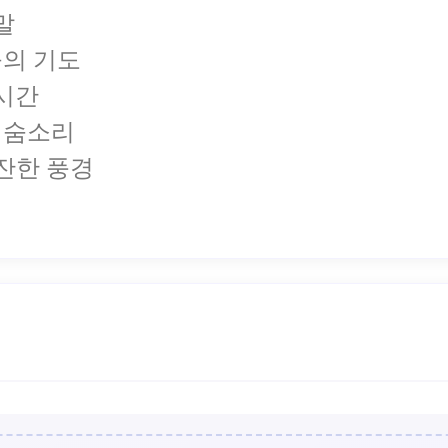
 말
 돌의 기도
 시간
물의 숨소리
잔한 풍경