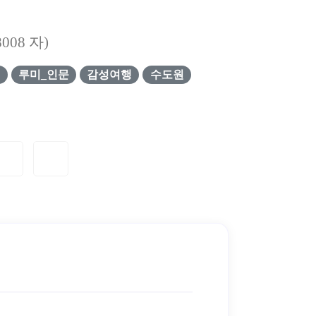
8008
자)
이
루미_인문
감성여행
수도원