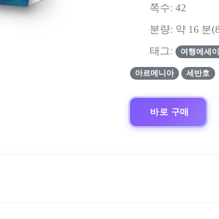
쪽수:
42
분량: 약
16
분(
태그:
여행에세
아르메니아
세반호
바로 구매