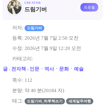
CREATOR
프로필
드림기버
저자:
드림기버
등록:
2026년 7월 7일 2:50 오전
수정:
2026년 7월 9일 12:20 오전
카테고리:
글
전자책
인문ㆍ역사ㆍ문화ㆍ예술
쪽수:
112
분량: 약
40
분(
20184
자)
태그:
드림기버_하루책쓰기
세계일주여행