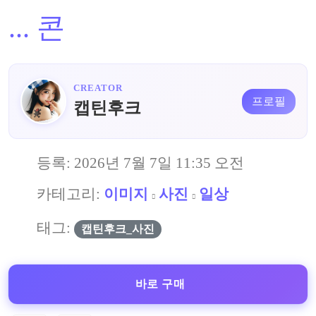
...
콘
CREATOR
프로필
캡틴후크
등록:
2026년 7월 7일 11:35 오전
카테고리:
이미지
사진
일상
태그:
캡틴후크_사진
바로 구매