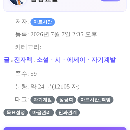
저자:
아르시안
등록:
2026년 7월 7일 2:35 오후
카테고리:
글
전자책
소설ㆍ시ㆍ에세이ㆍ자기계발
쪽수:
59
분량: 약
24
분(
12105
자)
태그:
자기계발
성공학
아르시안_책방
목표설정
마음관리
인과관계