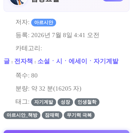
저자:
아르시안
등록:
2026년 7월 8일 4:41 오전
카테고리:
글
전자책
소설ㆍ시ㆍ에세이ㆍ자기계발
쪽수:
80
분량: 약
32
분(
16205
자)
태그:
자기계발
성장
인생철학
아르시안_책방
잠재력
무기력 극복