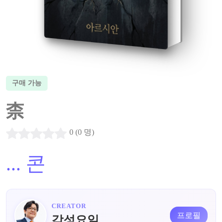
구매 가능
柰
0 (0 명)
...
콘
CREATOR
프로필
감성요일