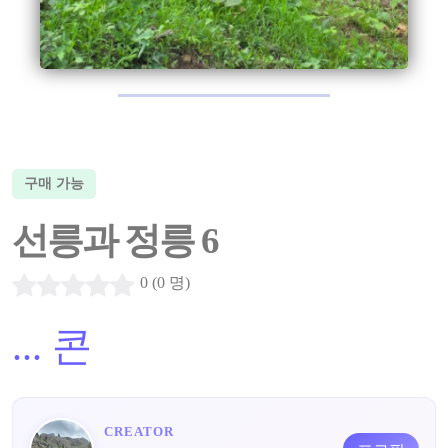
구매 가능
선릉과 정릉 6
0 (0 명)
...
콘
CREATOR