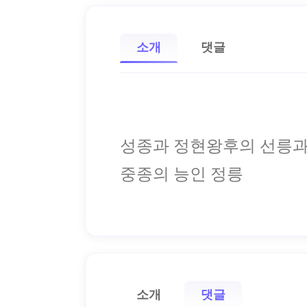
소개
댓글
성종과 정현왕후의 선릉
중종의 능인 정릉
소개
댓글