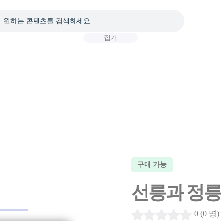
접기
구매 가능
선릉과 정릉 
0 (0 명)