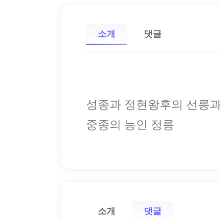
소개
댓글
성종과 정현왕후의 선릉
중종의 능인 정릉
소개
댓글