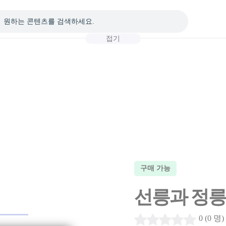
접기
구매 가능
선릉과 정릉 
0 (0 명)