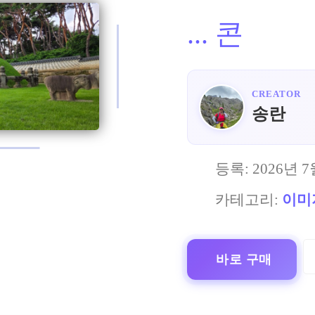
...
콘
CREATOR
송란
등록:
2026년 7
카테고리:
이미
바로 구매