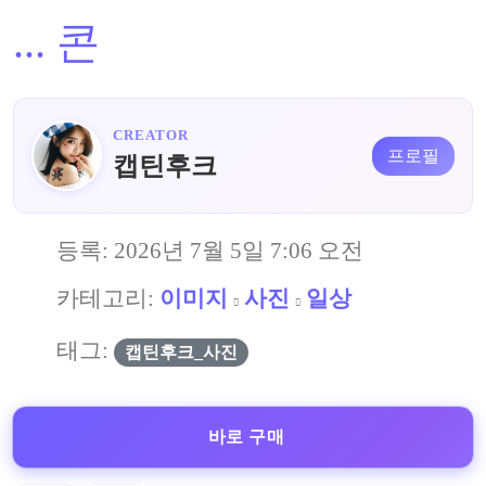
...
콘
CREATOR
프로필
캡틴후크
등록:
2026년 7월 5일 7:06 오전
카테고리:
이미지
사진
일상
태그:
캡틴후크_사진
바로 구매