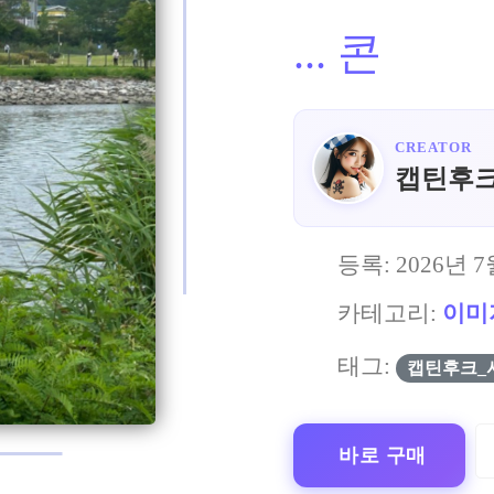
...
콘
CREATOR
캡틴후
등록:
2026년 7
카테고리:
이미
태그:
캡틴후크_
바로 구매