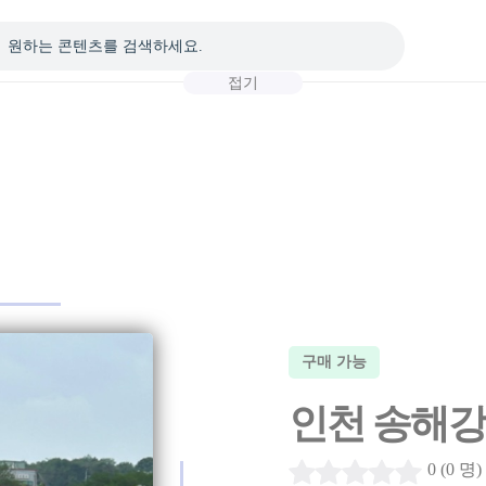
접기
구매 가능
인천 송해강
0 (0 명)