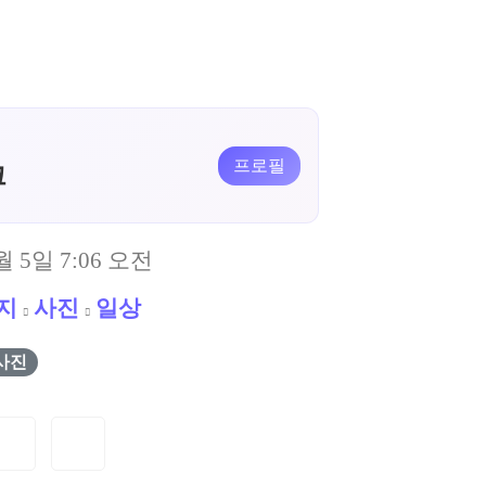
프로필
크
월 5일 7:06 오전
지
사진
일상
사진