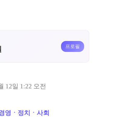
프로필
일
월 12일 1:22 오전
경영ㆍ정치ㆍ사회