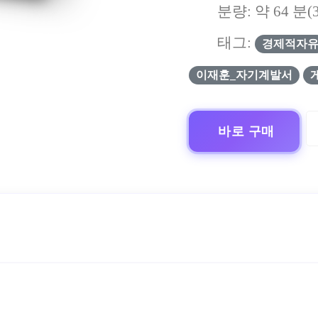
분량: 약
64
분(
태그:
경제적자
이재훈_자기계발서
바로 구매