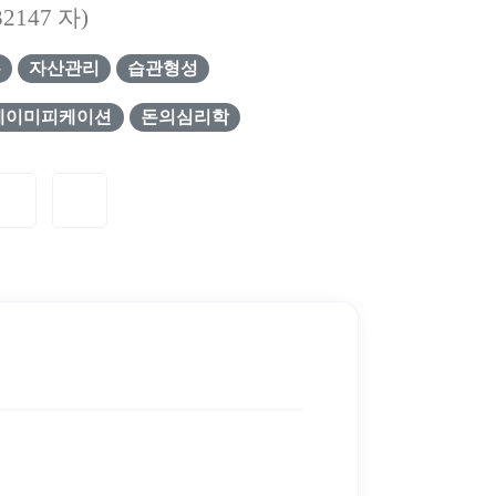
32147
자)
유
자산관리
습관형성
게이미피케이션
돈의심리학