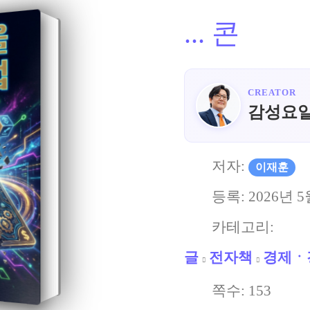
...
콘
CREATOR
감성요
저자:
이재훈
등록:
2026년 5
카테고리:
글
전자책
경제ㆍ
쪽수:
153