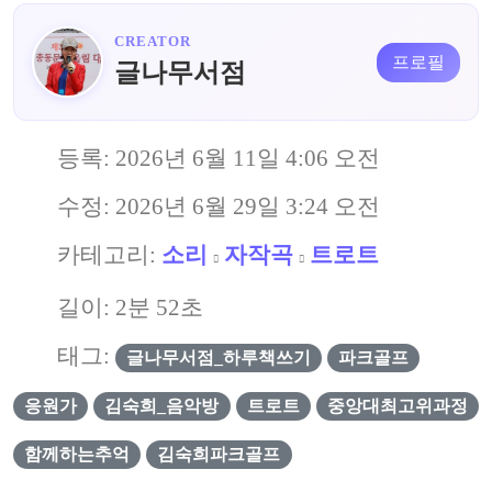
CREATOR
프로필
글나무서점
등록:
2026년 6월 11일 4:06 오전
수정:
2026년 6월 29일 3:24 오전
카테고리:
소리
자작곡
트로트
길이: 2분 52초
태그:
글나무서점_하루책쓰기
파크골프
응원가
김숙희_음악방
트로트
중앙대최고위과정
함께하는추억
김숙희파크골프