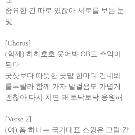
중요한 건 따로 있잖아 서로를 보는 눈
빛
[Chorus]
(함께) 하하호호 웃어봐 OB도 추억이
된다
굿샷보다 따뜻한 굿말 한마디 건네봐
룰루랄라 함께 가자 발걸음도 가볍게
괜찮아 다시 치면 돼 토닥토닥 응원해
[Verse 2]
(여) 폼 하나는 국가대표 스윙은 그림 같