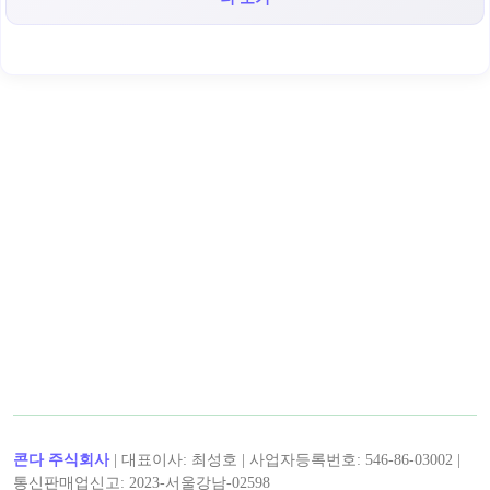
< 글나무서점 >의 인기 콘텐츠!