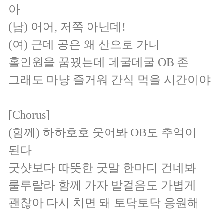
아
(남) 어어, 저쪽 아닌데!
(여) 근데 공은 왜 산으로 가니
홀인원을 꿈꿨는데 데굴데굴 OB 존
그래도 마냥 즐거워 간식 먹을 시간이야
[Chorus]
(함께) 하하호호 웃어봐 OB도 추억이
된다
굿샷보다 따뜻한 굿말 한마디 건네봐
룰루랄라 함께 가자 발걸음도 가볍게
괜찮아 다시 치면 돼 토닥토닥 응원해