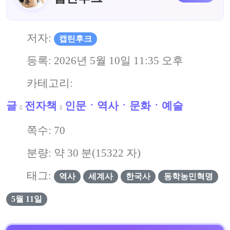
저자:
캡틴후크
등록:
2026년 5월 10일 11:35 오후
카테고리:
글
전자책
인문ㆍ역사ㆍ문화ㆍ예술
쪽수:
70
분량: 약
30
분(
15322
자)
태그:
역사
세계사
한국사
동학농민혁명
5월 11일