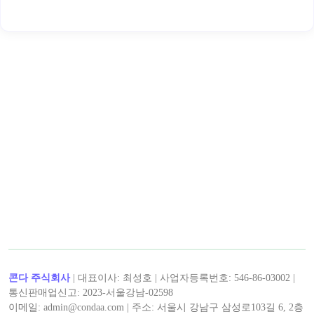
< 캡틴후크 >의 인기 콘텐츠!