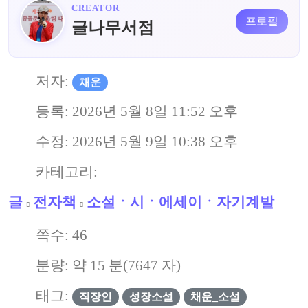
CREATOR
프로필
글나무서점
저자:
채운
등록:
2026년 5월 8일 11:52 오후
수정:
2026년 5월 9일 10:38 오후
카테고리:
글
전자책
소설ㆍ시ㆍ에세이ㆍ자기계발
쪽수:
46
분량: 약
15
분(
7647
자)
태그:
직장인
성장소설
채운_소설