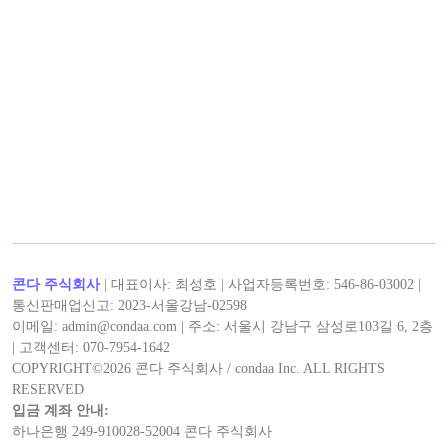
< 캡틴후크 >의 최신 콘텐츠!