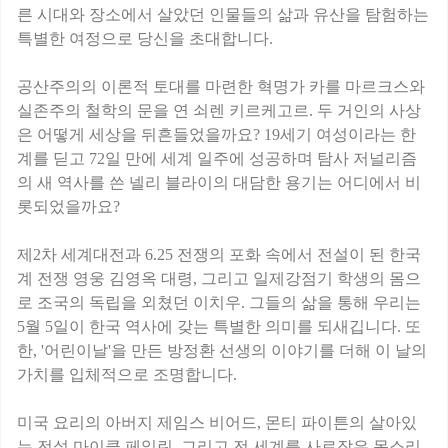
른 시대와 장소에서 살았던 인물들의 삶과 유산을 탐험하는
특별한 여정으로 당신을 초대합니다.
공산주의의 이론적 토대를 마련한 혁명가 카를 마르크스와
실존주의 철학의 문을 연 쇠렌 키르케고르. 두 거인의 사상
은 어떻게 세상을 뒤흔들었을까요? 19세기 여성이라는 한
계를 딛고 72일 만에 세계 일주에 성공하며 탐사 저널리즘
의 새 역사를 쓴 넬리 블라이의 대담한 용기는 어디에서 비
롯되었을까요?
제2차 세계대전과 6.25 전쟁의 포화 속에서 전설이 된 한국
계 전쟁 영웅 김영옥 대령, 그리고 일제강점기 학생의 몸으
로 조국의 독립을 외쳤던 이치우. 그들의 삶을 통해 우리는
5월 5일이 한국 역사에 갖는 특별한 의미를 되새깁니다. 또
한, '어린이날'을 만든 방정환 선생의 이야기를 더해 이 날의
가치를 입체적으로 조명합니다.
미국 요리의 아버지 제임스 비어드, 몬티 파이튼의 살아있
는 전설 마이클 페일린, 그리고 전 세계를 사로잡은 목소리