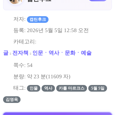
저자:
캡틴후크
등록:
2026년 5월 5일 12:58 오전
카테고리:
글
전자책
인문ㆍ역사ㆍ문화ㆍ예술
쪽수:
54
분량: 약
23
분(
11609
자)
태그:
인물
역사
카를 마르크스
5월 5일
김영옥