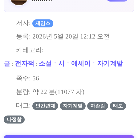
저자:
제임스
등록:
2026년 5월 20일 12:12 오전
카테고리:
글
전자책
소설ㆍ시ㆍ에세이ㆍ자기계발
쪽수:
56
분량: 약
22
분(
11077
자)
태그:
인간관계
자기계발
자존감
태도
다정함